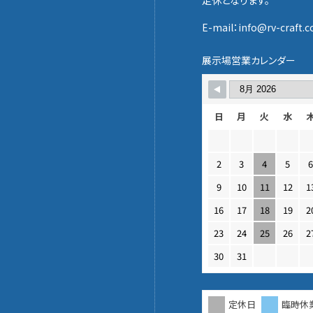
定休となります。
E-mail：info@rv-craft.co
展示場営業カレンダー
日
月
火
水
2
3
4
5
9
10
11
12
1
16
17
18
19
2
23
24
25
26
2
30
31
定休日
臨時休